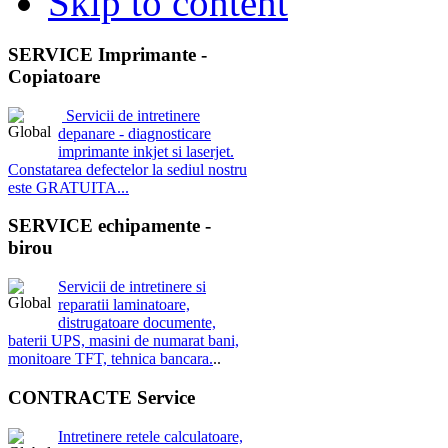
Skip to content
SERVICE Imprimante -
Copiatoare
Servicii de intretinere
depanare - diagnosticare
imprimante inkjet si laserjet.
Constatarea defectelor la sediul nostru
este GRATUITA...
SERVICE echipamente -
birou
Servicii de intretinere si
reparatii laminatoare,
distrugatoare documente,
baterii UPS, masini de numarat bani,
monitoare TFT, tehnica bancara.
..
CONTRACTE Service
Intretinere retele calculatoare,