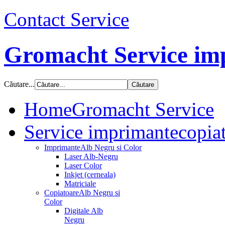
Contact Service
Gromacht Service imp
Căutare...
Home
Gromacht Service
Service imprimante
copiat
Imprimante
Alb Negru si Color
Laser Alb-Negru
Laser Color
Inkjet (cerneala)
Matriciale
Copiatoare
Alb Negru si
Color
Digitale Alb
Negru