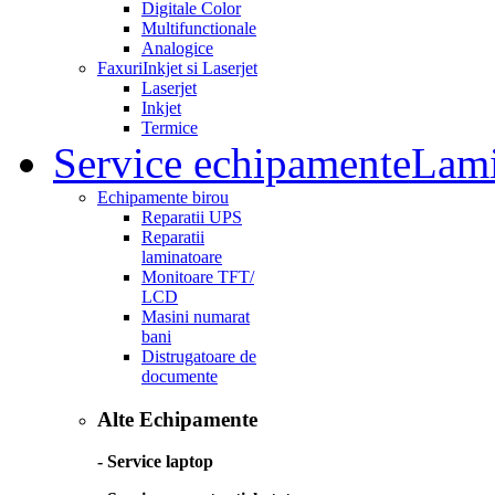
Digitale Color
Multifunctionale
Analogice
Faxuri
Inkjet si Laserjet
Laserjet
Inkjet
Termice
Service echipamente
Lami
Echipamente birou
Reparatii UPS
Reparatii
laminatoare
Monitoare TFT/
LCD
Masini numarat
bani
Distrugatoare de
documente
Alte Echipamente
- Service laptop