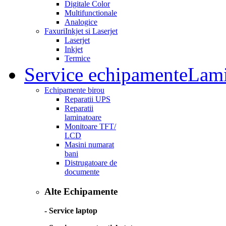
Digitale Color
Multifunctionale
Analogice
Faxuri
Inkjet si Laserjet
Laserjet
Inkjet
Termice
Service echipamente
Lami
Echipamente birou
Reparatii UPS
Reparatii
laminatoare
Monitoare TFT/
LCD
Masini numarat
bani
Distrugatoare de
documente
Alte Echipamente
- Service laptop