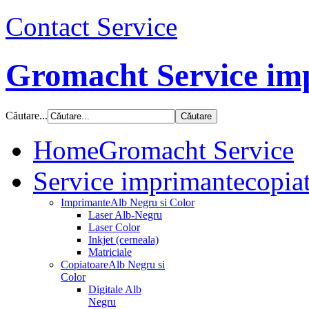
Contact Service
Gromacht Service imp
Căutare...
Home
Gromacht Service
Service imprimante
copiat
Imprimante
Alb Negru si Color
Laser Alb-Negru
Laser Color
Inkjet (cerneala)
Matriciale
Copiatoare
Alb Negru si
Color
Digitale Alb
Negru