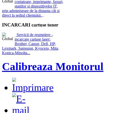
copiatoare, imprimante, faxuri,
statiilor si dispozitivelor IT,
prin administrare de la distanta cât si
direct la sediul clientului.
..
INCARCARI cartuse toner
Servicii de reumplere -
incarcare cartuse laser:
Brother, Canon, Dell, HP,
Lexmark, Samsung, Kyocera, Mita,
Konica-Minolta...
Calibreaza Monitorul