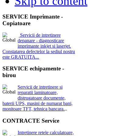
Skip to content
SERVICE Imprimante -
Copiatoare
Servicii de intretinere
depanare - diagnosticare
imprimante inkjet si laserjet.
Constatarea defectelor la sediul nostru
este GRATUITA...
SERVICE echipamente -
birou
Servicii de intretinere si
reparatii laminatoare,
distrugatoare documente,
baterii UPS, masini de numarat bani,
monitoare TFT, tehnica bancara.
..
CONTRACTE Service
Intretinere retele calculatoare,